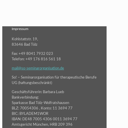
Impressum
Kohlstattstr. 19,
83646 Bad Tölz
Fax: +49 8041 7932 023
Telefon: +49 176 816 561 18
mail@so-seminarorganisation.de
So! – Seminarorganisation für therapeutische Berufe
UG (haftungsbeschränkt)
Geschäftsführerin: Barbara Lueb
Bankverbindung:
Sparkasse Bad Tölz-Wolfratshausen
BLZ: 70054306 , Konto: 11 3694 77
BIC: BYLADEM1WOR
IBAN: DE48 7005 4306 0011 3694 77
Amtsgericht München, HRB 209 396