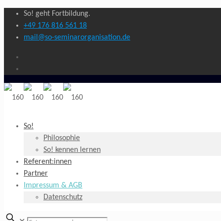
So! geht Fortbildung.
+49 176 816 561 18
mail@so-seminarorganisation.de
So!
Philosophie
So! kennen lernen
Referent:innen
Partner
Impressum & AGB
Datenschutz