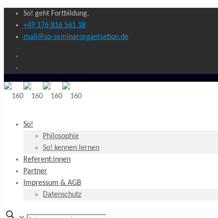
So! geht Fortbildung.
+49 176 816 561 18
mail@so-seminarorganisation.de
So!
Philosophie
So! kennen lernen
Referent:innen
Partner
Impressum & AGB
Datenschutz