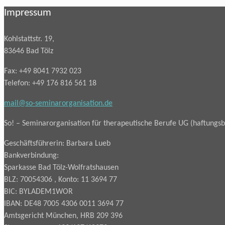
Impressum
Kohlstattstr. 19,
83646 Bad Tölz
Fax: +49 8041 7932 023
Telefon: +49 176 816 561 18
mail@so-seminarorganisation.de
So! – Seminarorganisation für therapeutische Berufe UG (haftungs
Geschäftsführerin: Barbara Lueb
Bankverbindung:
Sparkasse Bad Tölz-Wolfratshausen
BLZ: 70054306 , Konto: 11 3694 77
BIC: BYLADEM1WOR
IBAN: DE48 7005 4306 0011 3694 77
Amtsgericht München, HRB 209 396