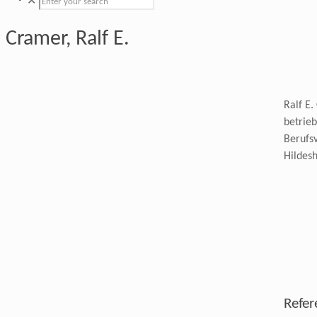
✕
Cramer, Ralf E.
Ralf E
betrieb
Berufs
Hildes
Refe