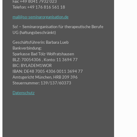
Fax: +49 8041 7932 023
Telefon: +49 176 816 561 18
mail@so-seminarorganisation.de
So! – Seminarorganisation für therapeutische Berufe
UG (haftungsbeschränkt)
Geschäftsführerin: Barbara Lueb
Bankverbindung:
Sparkasse Bad Tölz-Wolfratshausen
BLZ: 70054306 , Konto: 11 3694 77
BIC: BYLADEM1WOR
IBAN: DE48 7005 4306 0011 3694 77
Amtsgericht München, HRB 209 396
Steuernummer: 139/137/60373
Datenschutz